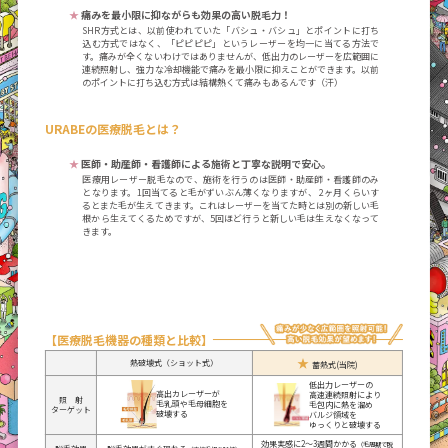
診察時間やアクセス、来院時のお願いなど
★
痛みを最小限に抑ながらも効果の高い脱毛力！
SHR方式とは、以前使われていた「バシュ・バシュ」とポイントに打ち
込む方式ではなく、「ピピピピ」というレーザーを均一に当てる方法で
医師や施設、知られざるヒストリーなど
す。痛みが全くないわけではありませんが、低出力のレーザーを広範囲に
連続照射し、強力な冷却機能で痛みを最小限に抑えことができます。以前
のポイントに打ち込む方式は結構熱くて痛みもあるんです（汗）
分娩予約や無痛分娩、分娩料金について
URABEの医療脱毛とは？
出生前診断、新生児検査、マタニティブックなど
★
医師・助産師・看護師による施術と丁寧な説明で安心。
医療用レーザー脱毛なので、施術を行うのは医師・助産師・看護師のみ
医療脱毛、美肌ケア、ピラティス、アロマなど
となります。1回当てると毛がずいぶん薄くなりますが、 2ヶ月くらいす
るとまた毛が生えてきます。これはレーザーを当てた時とは別の新しい毛
根から生えてくるためですが、5回ほど行うと新しい毛は生えなくなって
産後のママや赤ちゃんに負担なく撮影できる
きます。
NIPTのビデオ受講はこちら
⚠️ Note to foreigners ⚠️
【医療脱毛機器の種類と比較】
★
熱破壊式（ショット式）
蓄熱式(当院)
低出力レーザーの
高出カレーザーが
高速連続照射により
照 射
毛乳頭や毛母細胞を
毛包内に熱を溜め
ターゲット
破壊する
バルジ領域を
ゆっくりと破壊する
効果実感に2〜3週間かかる
（毛周期で脱