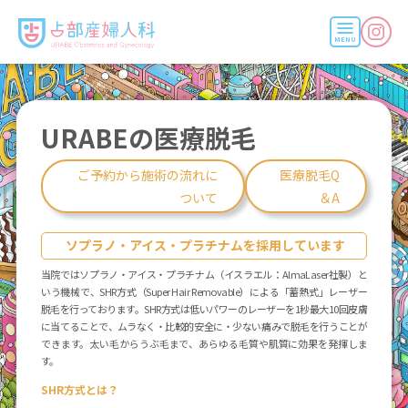
URABEの医療脱毛
ご予約から施術の流れに
医療脱毛Q
ついて
＆A
ソプラノ・アイス・プラチナムを採用しています
当院ではソプラノ・アイス・プラチナム（イスラエル：AlmaLaser社製）と
いう機械で、SHR方式（Super Hair Removable）による「蓄熱式」レーザー
脱毛を行っております。SHR方式は低いパワーのレーザーを1秒最大10回皮膚
に当てることで、ムラなく・比較的安全に・少ない痛みで脱毛を行うことが
できます。太い毛からうぶ毛まで、あらゆる毛質や肌質に効果を発揮しま
す。
最新情報をお知らせいたします
SHR方式とは？